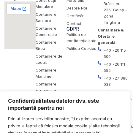
Construcții
Portofoliu
Brăilei nr.
Modulare
Despre Noi
235, Galați –
Containere
Certificări
Zona
Sanitare
Tirighina
Contact
Containere
GDPR
Containere &
Comerciale
Politica de
Ofertare
confidențialitate
Containere
generală:
Birou
Politica Cookies
+40 720 115
Containere de
500
Locuit
+40 726 111
Containere
555
Maritime
+40 727 880
Containere
033
Economice
Servicii
Containere
pasivare/sablare:
Confidențialitatea datelor dvs. este
Baterii
+40 754 217
importantă pentru noi
066
Prin utilizarea serviciilor noastre, îți exprimi acordul cu
Email:
privire la faptul că folosim module cookie și alte tehnologii
office@demcar.
similare în scopul îmbunătățirii și al personalizării