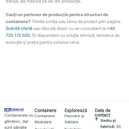
tranșe, pe măsură ce ies din producție.
Cauți un partener de producție pentru structuri de
containere?
Trimite schița sau tema de proiect prin pagina
Solicită ofertă
sau discută direct cu un consultant la
+40
720 115 500
. Îți răspundem cu soluția tehnică, termenul de
execuție și prețul pentru volumul cerut.
Containere
Explorează
Date de
contact
Containerele nu
Containere
Pasivare și
Sediu și
gândesc, dar
Modulare
Sablare
fabrică:
Str.
sunt gândite