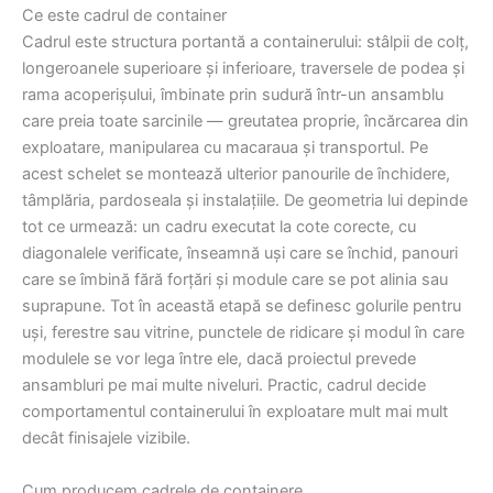
Ce este cadrul de container
Cadrul este structura portantă a containerului: stâlpii de colț,
longeroanele superioare și inferioare, traversele de podea și
rama acoperișului, îmbinate prin sudură într-un ansamblu
care preia toate sarcinile — greutatea proprie, încărcarea din
exploatare, manipularea cu macaraua și transportul. Pe
acest schelet se montează ulterior panourile de închidere,
tâmplăria, pardoseala și instalațiile. De geometria lui depinde
tot ce urmează: un cadru executat la cote corecte, cu
diagonalele verificate, înseamnă uși care se închid, panouri
care se îmbină fără forțări și module care se pot alinia sau
suprapune. Tot în această etapă se definesc golurile pentru
uși, ferestre sau vitrine, punctele de ridicare și modul în care
modulele se vor lega între ele, dacă proiectul prevede
ansambluri pe mai multe niveluri. Practic, cadrul decide
comportamentul containerului în exploatare mult mai mult
decât finisajele vizibile.
Cum producem cadrele de containere