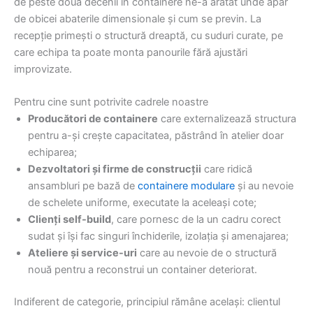
de peste două decenii în containere ne-a arătat unde apar
de obicei abaterile dimensionale și cum se previn. La
recepție primești o structură dreaptă, cu suduri curate, pe
care echipa ta poate monta panourile fără ajustări
improvizate.
Pentru cine sunt potrivite cadrele noastre
Producători de containere
care externalizează structura
pentru a-și crește capacitatea, păstrând în atelier doar
echiparea;
Dezvoltatori și firme de construcții
care ridică
ansambluri pe bază de
containere modulare
și au nevoie
de schelete uniforme, executate la aceleași cote;
Clienți self-build
, care pornesc de la un cadru corect
sudat și își fac singuri închiderile, izolația și amenajarea;
Ateliere și service-uri
care au nevoie de o structură
nouă pentru a reconstrui un container deteriorat.
Indiferent de categorie, principiul rămâne același: clientul