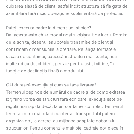
culoarea aleasă de client, astfel încât structura să fie gata de
asamblare fără nicio operațiune suplimentară de protecție.
Puteți executa cadre la dimensiuni atipice?
Da, acesta este chiar modul nostru obișnuit de lucru. Pornim
de la schița, desenul sau cotele transmise de client și
confirmăm dimensiunile la ofertare. Pe lângă formatele
uzuale de container, executăm structuri mai scurte, mai
înalte ori cu deschideri speciale pentru uși și vitrine, în
funcție de destinația finală a modulului.
Cât durează execuția și cum se face livrarea?
Termenul depinde de numărul de cadre și de complexitatea
lor; fiind vorba de structuri fără echipare, execuția este de
regulă mai rapidă decât la un container complet. Termenul
ferm se confirmă odată cu oferta. Transportul îl putem
organiza noi, la cerere, cu mijloace adaptate gabaritului
structurilor. Pentru comenzile multiple, cadrele pot pleca în