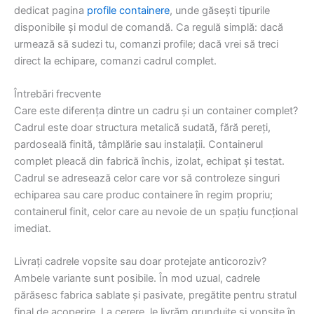
dedicat pagina
profile containere
, unde găsești tipurile
disponibile și modul de comandă. Ca regulă simplă: dacă
urmează să sudezi tu, comanzi profile; dacă vrei să treci
direct la echipare, comanzi cadrul complet.
Întrebări frecvente
Care este diferența dintre un cadru și un container complet?
Cadrul este doar structura metalică sudată, fără pereți,
pardoseală finită, tâmplărie sau instalații. Containerul
complet pleacă din fabrică închis, izolat, echipat și testat.
Cadrul se adresează celor care vor să controleze singuri
echiparea sau care produc containere în regim propriu;
containerul finit, celor care au nevoie de un spațiu funcțional
imediat.
Livrați cadrele vopsite sau doar protejate anticoroziv?
Ambele variante sunt posibile. În mod uzual, cadrele
părăsesc fabrica sablate și pasivate, pregătite pentru stratul
final de acoperire. La cerere, le livrăm grunduite și vopsite în