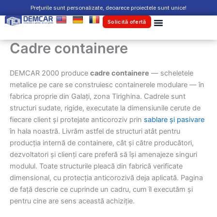
Skip
Prețurile sunt personalizate, deoarece proiectele sunt unice!
to
Solicită ofertă
content
Cadre containere
DEMCAR 2000 produce
cadre containere
— scheletele
metalice pe care se construiesc containerele modulare — în
fabrica proprie din Galați, zona Tirighina. Cadrele sunt
structuri sudate, rigide, executate la dimensiunile cerute de
fiecare client și protejate anticoroziv prin
sablare și pasivare
în hala noastră. Livrăm astfel de structuri atât pentru
producția internă de containere, cât și către producători,
dezvoltatori și clienți care preferă să își amenajeze singuri
modulul. Toate structurile pleacă din fabrică verificate
dimensional, cu protecția anticorozivă deja aplicată. Pagina
de față descrie ce cuprinde un cadru, cum îl executăm și
pentru cine are sens această achiziție.