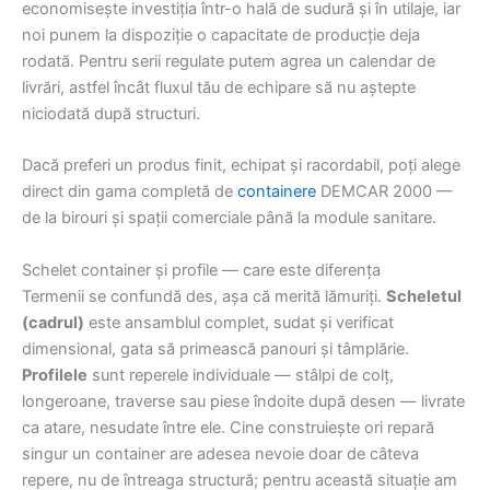
economisește investiția într-o hală de sudură și în utilaje, iar
noi punem la dispoziție o capacitate de producție deja
rodată. Pentru serii regulate putem agrea un calendar de
livrări, astfel încât fluxul tău de echipare să nu aștepte
niciodată după structuri.
Dacă preferi un produs finit, echipat și racordabil, poți alege
direct din gama completă de
containere
DEMCAR 2000 —
de la birouri și spații comerciale până la module sanitare.
Schelet container și profile — care este diferența
Termenii se confundă des, așa că merită lămuriți.
Scheletul
(cadrul)
este ansamblul complet, sudat și verificat
dimensional, gata să primească panouri și tâmplărie.
Profilele
sunt reperele individuale — stâlpi de colț,
longeroane, traverse sau piese îndoite după desen — livrate
ca atare, nesudate între ele. Cine construiește ori repară
singur un container are adesea nevoie doar de câteva
repere, nu de întreaga structură; pentru această situație am