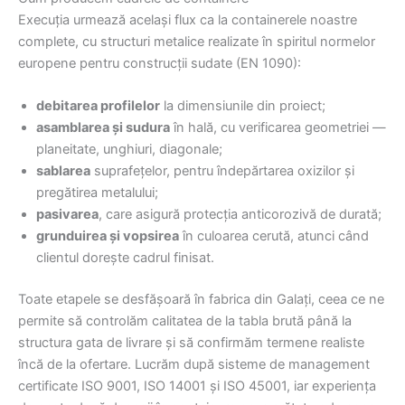
Execuția urmează același flux ca la containerele noastre
complete, cu structuri metalice realizate în spiritul normelor
europene pentru construcții sudate (EN 1090):
debitarea profilelor
la dimensiunile din proiect;
asamblarea și sudura
în hală, cu verificarea geometriei —
planeitate, unghiuri, diagonale;
sablarea
suprafețelor, pentru îndepărtarea oxizilor și
pregătirea metalului;
pasivarea
, care asigură protecția anticorozivă de durată;
grunduirea și vopsirea
în culoarea cerută, atunci când
clientul dorește cadrul finisat.
Toate etapele se desfășoară în fabrica din Galați, ceea ce ne
permite să controlăm calitatea de la tabla brută până la
structura gata de livrare și să confirmăm termene realiste
încă de la ofertare. Lucrăm după sisteme de management
certificate ISO 9001, ISO 14001 și ISO 45001, iar experiența