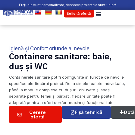
Skip
Prețurile sunt personalizate, deoarece proiectele sunt unice!
to
Solicită ofertă
content
Igienă și Confort oriunde ai nevoie
Containere sanitare: baie,
duș și WC
Containerele sanitare pot fi configurate în funcție de nevoile
specifice ale fiecărui proiect. De la simple toalete individuale,
până la module complexe cu dușuri, chiuvete și spații
separate pentru femei și bărbați, fiecare unitate poate fi
adaptată pentru a oferi confort maxim și funcționalitate.
Cerere
Fișă tehnică
Dotă
ofertă