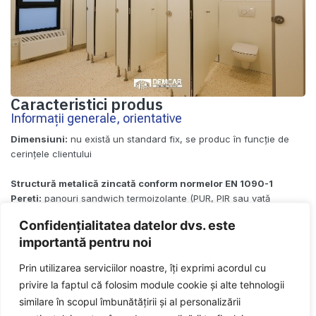
Caracteristici produs
Informații generale, orientative
Dimensiuni:
nu există un standard fix, se produc în funcție de
cerințele clientului
Structură metalică zincată conform normelor EN 1090-1
Pereti:
panouri sandwich termoizolante (PUR, PIR sau vată
minerală) cu grosimi între 40–200 mm
Confidențialitatea datelor dvs. este
Toate datele tehnice sunt orientative.
Configurația și dotările pot fi ajustate integral în
importantă pentru noi
funcție de solicitările clientului.
Prin utilizarea serviciilor noastre, îți exprimi acordul cu
Vezi lista de dotări și personalizare
privire la faptul că folosim module cookie și alte tehnologii
similare în scopul îmbunătățirii și al personalizării