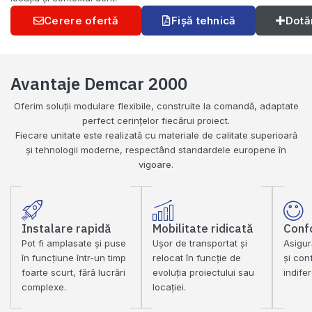
Cerere ofertă
Fișă tehnică
Dotă
Avantaje Demcar 2000
Oferim soluții modulare flexibile, construite la comandă, adaptate
perfect cerințelor fiecărui proiect.
Fiecare unitate este realizată cu materiale de calitate superioară
și tehnologii moderne, respectând standardele europene în
vigoare.
Instalare rapidă
Mobilitate ridicată
Confo
Pot fi amplasate și puse
Ușor de transportat și
Asigur
în funcțiune într-un timp
relocat în funcție de
și con
foarte scurt, fără lucrări
evoluția proiectului sau
indife
complexe.
locației.