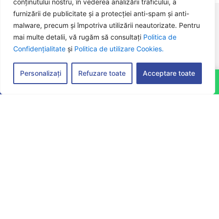
conținutului nostru, în vederea analizării traficului, a
furnizării de publicitate și a protecției anti-spam și anti-
malware, precum și împotriva utilizării neautorizate. Pentru
mai multe detalii, vă rugăm să consultați
Politica de
Confidențialitate
și
Politica de utilizare Cookies.
Personalizați
Refuzare toate
Acceptare toate
Sună acum
WhatsApp
Compartimentare sanitare WC
2–4 cabine WC (cu uși individuale)
Chiuvete cu oglinzi, dozatoare de săpun și suporturi
pentru hârtie igienică
Spațiu tehnic pentru boiler (la cerere)
Sistem de ventilație naturală sau electrică