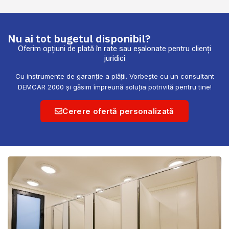
Nu ai tot bugetul disponibil?
Oferim opțiuni de plată în rate sau eșalonate pentru clienți
juridici
Cu instrumente de garanție a plății. Vorbește cu un consultant
DEMCAR 2000 și găsim împreună soluția potrivită pentru tine!
Cerere ofertă personalizată