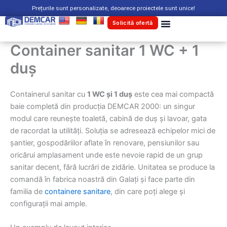
Skip
Prețurile sunt personalizate, deoarece proiectele sunt unice!
to
Solicită ofertă
content
Container sanitar 1 WC + 1
duș
Containerul sanitar cu
1 WC și 1 duș
este cea mai compactă
baie completă din producția DEMCAR 2000: un singur
modul care reunește toaletă, cabină de duș și lavoar, gata
de racordat la utilități. Soluția se adresează echipelor mici de
șantier, gospodăriilor aflate în renovare, pensiunilor sau
oricărui amplasament unde este nevoie rapid de un grup
sanitar decent, fără lucrări de zidărie. Unitatea se produce la
comandă în fabrica noastră din Galați și face parte din
familia de
containere sanitare
, din care poți alege și
configurații mai ample.