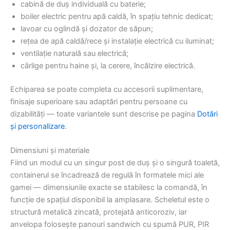
cabină de duș individuală cu baterie;
boiler electric pentru apă caldă, în spațiu tehnic dedicat;
lavoar cu oglindă și dozator de săpun;
rețea de apă caldă/rece și instalație electrică cu iluminat;
ventilație naturală sau electrică;
cârlige pentru haine și, la cerere, încălzire electrică.
Echiparea se poate completa cu accesorii suplimentare,
finisaje superioare sau adaptări pentru persoane cu
dizabilități — toate variantele sunt descrise pe pagina
Dotări
și personalizare
.
Dimensiuni și materiale
Fiind un modul cu un singur post de duș și o singură toaletă,
containerul se încadrează de regulă în formatele mici ale
gamei — dimensiunile exacte se stabilesc la comandă, în
funcție de spațiul disponibil la amplasare. Scheletul este o
structură metalică zincată, protejată anticoroziv, iar
anvelopa folosește panouri sandwich cu spumă PUR, PIR