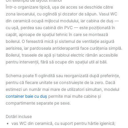
Un exemplu de layout interior
Într-o organizare tipică, ușa de acces se deschide către
zona lavoarului, cu oglindă și dozator de săpun. Vasul WC
din ceramică ocupă mijlocul modulului, iar cabina de duș —
cu ușă, perdea sau cabină din PVC — este poziționată în
capăt, aproape de spațiul tehnic în care se montează
boilerul. O fereastră mică și sistemul de ventilație asigură
aerisirea, iar pardoseala antiderapantă face curățenia simplă.
Boilerul, traseele de apă și tabloul electric rămân accesibile
pentru intervenții, fără să ocupe din spațiul util al băii.
Schema poate fi oglindită sau reorganizată după preferințe,
pentru că fiecare unitate se construiește de la zero. Dacă
estimezi un număr mai mare de utilizatori simultan, modelul
container baie cu duș
permite mai multe cabine și
compartimente separate pe sexe.
Dotări incluse
vas WC din ceramică, cu suport pentru hârtie igienică;