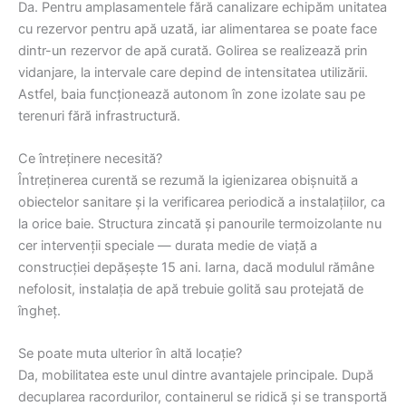
Da. Pentru amplasamentele fără canalizare echipăm unitatea
cu rezervor pentru apă uzată, iar alimentarea se poate face
dintr-un rezervor de apă curată. Golirea se realizează prin
vidanjare, la intervale care depind de intensitatea utilizării.
Astfel, baia funcționează autonom în zone izolate sau pe
terenuri fără infrastructură.
Ce întreținere necesită?
Întreținerea curentă se rezumă la igienizarea obișnuită a
obiectelor sanitare și la verificarea periodică a instalațiilor, ca
la orice baie. Structura zincată și panourile termoizolante nu
cer intervenții speciale — durata medie de viață a
construcției depășește 15 ani. Iarna, dacă modulul rămâne
nefolosit, instalația de apă trebuie golită sau protejată de
îngheț.
Se poate muta ulterior în altă locație?
Da, mobilitatea este unul dintre avantajele principale. După
decuplarea racordurilor, containerul se ridică și se transportă