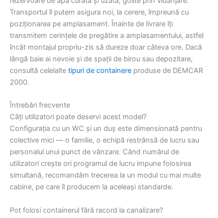
rezervoare de apă curată și uzată, golite prin vidanjare.
Transportul îl putem asigura noi, la cerere, împreună cu
poziționarea pe amplasament. Înainte de livrare îți
transmitem cerințele de pregătire a amplasamentului, astfel
încât montajul propriu-zis să dureze doar câteva ore. Dacă
lângă baie ai nevoie și de spații de birou sau depozitare,
consultă celelalte
tipuri de containere
produse de DEMCAR
2000.
Întrebări frecvente
Câți utilizatori poate deservi acest model?
Configurația cu un WC și un duș este dimensionată pentru
colective mici — o familie, o echipă restrânsă de lucru sau
personalul unui punct de vânzare. Când numărul de
utilizatori crește ori programul de lucru impune folosirea
simultană, recomandăm trecerea la un modul cu mai multe
cabine, pe care îl producem la aceleași standarde.
Pot folosi containerul fără racord la canalizare?