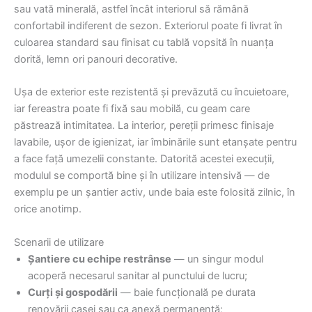
sau vată minerală, astfel încât interiorul să rămână
confortabil indiferent de sezon. Exteriorul poate fi livrat în
culoarea standard sau finisat cu tablă vopsită în nuanța
dorită, lemn ori panouri decorative.
Ușa de exterior este rezistentă și prevăzută cu încuietoare,
iar fereastra poate fi fixă sau mobilă, cu geam care
păstrează intimitatea. La interior, pereții primesc finisaje
lavabile, ușor de igienizat, iar îmbinările sunt etanșate pentru
a face față umezelii constante. Datorită acestei execuții,
modulul se comportă bine și în utilizare intensivă — de
exemplu pe un șantier activ, unde baia este folosită zilnic, în
orice anotimp.
Scenarii de utilizare
Șantiere cu echipe restrânse
— un singur modul
acoperă necesarul sanitar al punctului de lucru;
Curți și gospodării
— baie funcțională pe durata
renovării casei sau ca anexă permanentă;