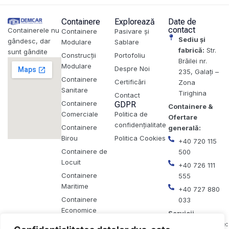
Containere
Explorează
Date de
contact
Containerele nu
Containere
Pasivare și
Sediu și
gândesc, dar
Modulare
Sablare
fabrică:
Str.
sunt gândite
Construcții
Portofoliu
Brăilei nr.
Modulare
Despre Noi
235, Galați –
Containere
Certificări
Zona
Sanitare
Tirighina
Contact
Containere
GDPR
Containere &
Comerciale
Politica de
Ofertare
confidențialitate
Containere
generală:
Birou
Politica Cookies
+40 720 115
Containere de
500
Locuit
+40 726 111
Containere
555
Maritime
+40 727 880
Containere
033
Economice
Servicii
Containere
pasivare/sablare: