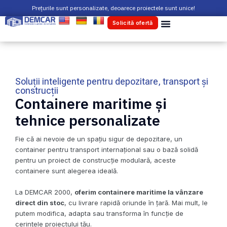
Skip
Prețurile sunt personalizate, deoarece proiectele sunt unice!
to
Solicită ofertă
content
Soluții inteligente pentru depozitare, transport și
construcții
Containere maritime și
tehnice personalizate
Fie că ai nevoie de un spațiu sigur de depozitare, un
container pentru transport internațional sau o bază solidă
pentru un proiect de construcție modulară, aceste
containere sunt alegerea ideală.
La DEMCAR 2000,
oferim containere maritime la vânzare
direct din stoc
, cu livrare rapidă oriunde în țară. Mai mult, le
putem modifica, adapta sau transforma în funcție de
cerințele proiectului tău.