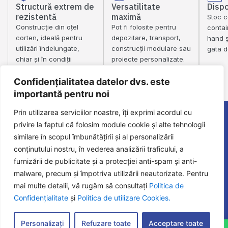
Structură extrem de
Versatilitate
Dispo
rezistentă
maximă
Stoc c
Construcție din oțel
Pot fi folosite pentru
conta
corten, ideală pentru
depozitare, transport,
hand ș
utilizări îndelungate,
construcții modulare sau
gata d
chiar și în condiții
proiecte personalizate.
dificile.
Confidențialitatea datelor dvs. este
importantă pentru noi
Prin utilizarea serviciilor noastre, îți exprimi acordul cu
Nu ai tot bugetul disponibil?
privire la faptul că folosim module cookie și alte tehnologii
Oferim opțiuni de plată în rate sau eșalonate pentru clienți
similare în scopul îmbunătățirii și al personalizării
juridici
conținutului nostru, în vederea analizării traficului, a
furnizării de publicitate și a protecției anti-spam și anti-
Cu instrumente de garanție a plății. Vorbește cu un consultant
malware, precum și împotriva utilizării neautorizate. Pentru
DEMCAR 2000 și găsim împreună soluția potrivită pentru tine!
mai multe detalii, vă rugăm să consultați
Politica de
Confidențialitate
și
Politica de utilizare Cookies.
Cerere ofertă personalizată
Personalizați
Refuzare toate
Acceptare toate